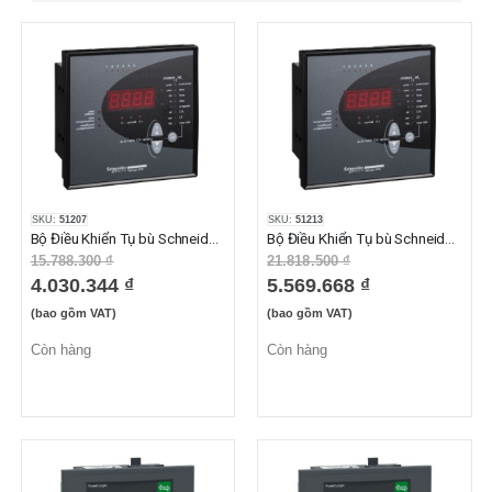
SKU:
51207
SKU:
51213
Bộ Điều Khiển Tụ bù Schneider 51207 6 Bước
Bộ Điều Khiển Tụ bù Schneider 51213 12 Bước
15.788.300 ₫
21.818.500 ₫
4.030.344 ₫
5.569.668 ₫
(bao gồm VAT)
(bao gồm VAT)
Còn hàng
Còn hàng