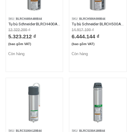
SKU:
BLRCH400A480B44
SKU:
BLRCH500A000B44
Tụ bù Schneider BLRCH400A480B44 40kvar 440VAC
Tụ bù Schneider BLRCH500A000B44 50kvar 440VAC
12.322.200 ₫
14.917.100 ₫
5.323.212 ₫
6.444.144 ₫
(bao gồm VAT)
(bao gồm VAT)
Còn hàng
Còn hàng
SKU:
BLRCS100A120B44
SKU:
BLRCS150A180B44