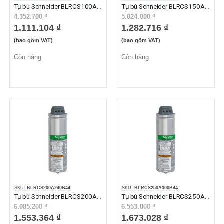
Tụ bù Schneider BLRCS100A120B44 10kvar 440VAC
Tụ bù Schneider BLRCS150A180B44 15kvar 440VAC
4.352.700 ₫
5.024.800 ₫
1.111.104 ₫
1.282.716 ₫
(bao gồm VAT)
(bao gồm VAT)
Còn hàng
Còn hàng
SKU:
BLRCS200A240B44
SKU:
BLRCS250A300B44
Tụ bù Schneider BLRCS200A240B44 20kvar 440VAC
Tụ bù Schneider BLRCS250A300B44 25kvar 440VAC
6.085.200 ₫
6.553.800 ₫
1.553.364 ₫
1.673.028 ₫