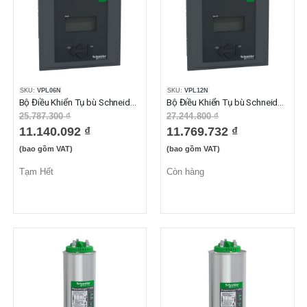
SKU:
VPL06N
SKU:
VPL12N
Bộ Điều Khiển Tụ bù Schneider VPL06N 6 Bước RS485
Bộ Điều Khiển Tụ bù Schneider VPL12N 12 Bước RS485
25.787.300 ₫
27.244.800 ₫
11.140.092 ₫
11.769.732 ₫
(bao gồm VAT)
(bao gồm VAT)
Tạm Hết
Còn hàng