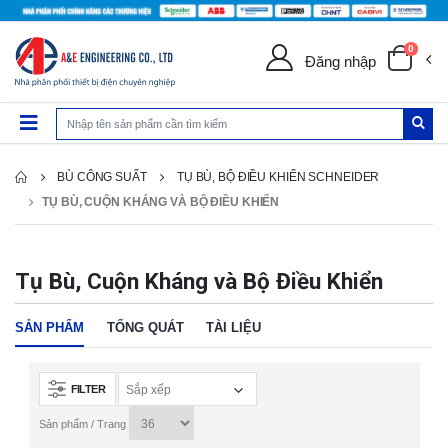
0
Đăng nhập
BÙ CÔNG SUẤT
TỤ BÙ, BỘ ĐIỀU KHIỂN SCHNEIDER
TỤ BÙ, CUỘN KHÁNG VÀ BỘ ĐIỀU KHIỂN
Tụ Bù, Cuộn Kháng và Bộ Điều Khiển
SẢN PHẨM
TỔNG QUÁT
TÀI LIỆU
FILTER
Sản phẩm / Trang