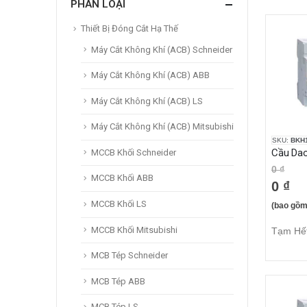
PHÂN LOẠI
Thiết Bị Đóng Cắt Hạ Thế
Máy Cắt Không Khí (ACB) Schneider
Máy Cắt Không Khí (ACB) ABB
Máy Cắt Không Khí (ACB) LS
Máy Cắt Không Khí (ACB) Mitsubishi
SKU:
BKH
MCCB Khối Schneider
0 ₫
MCCB Khối ABB
0 ₫
MCCB Khối LS
(bao gồm
MCCB Khối Mitsubishi
Tạm Hế
MCB Tép Schneider
MCB Tép ABB
MCB Tép LS