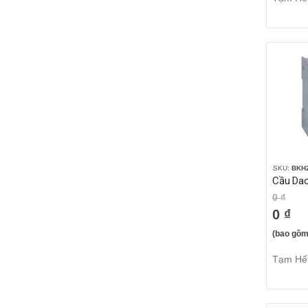
SKU:
BKH
0 ₫
0 ₫
(bao gồm
Tạm Hế