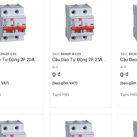
3N-2P-C20
SKU:
BKN2P-B-C25
SKU:
BKJ6
Cầu Dao Tự Động 2P 20A 6KA
Cầu Dao Tự Động 2P 25A 10KA
0 ₫
0 ₫
0 ₫
0 ₫
 VAT)
(bao gồm VAT)
(bao gồm
t
Tạm Hết
Tạm Hết