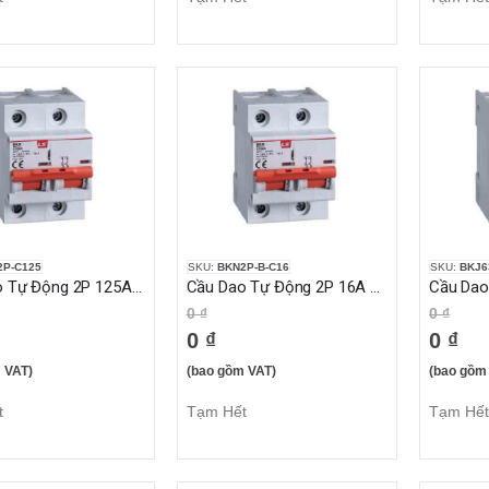
2P-C125
SKU:
BKN2P-B-C16
SKU:
BKJ6
Cầu Dao Tự Động 2P 125A 10KA
Cầu Dao Tự Động 2P 16A 10KA
0 ₫
0 ₫
0 ₫
0 ₫
 VAT)
(bao gồm VAT)
(bao gồm
t
Tạm Hết
Tạm Hết