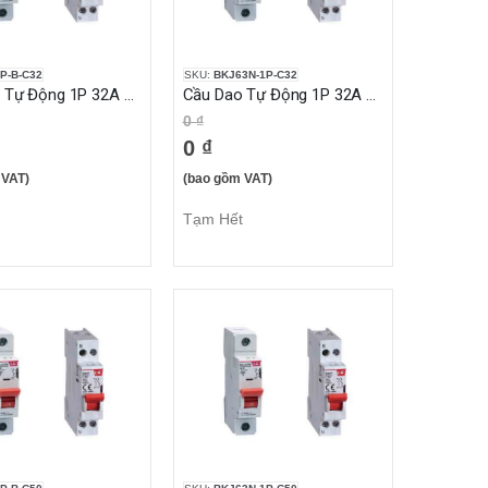
P-B-C32
SKU:
BKJ63N-1P-C32
Cầu Dao Tự Động 1P 32A 10KA
Cầu Dao Tự Động 1P 32A 6KA
0 ₫
0 ₫
 VAT)
(bao gồm VAT)
Tạm Hết