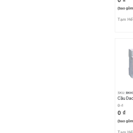
0 ₫
(bao gồm
Tạm Hế
SKU:
BKH
0 ₫
0 ₫
(bao gồm
Tạm Hế