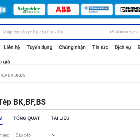
Liên hệ
Tuyển dụng
Chứng nhận
Tin tức
Dịch vụ
B
o giá
TÉP BK,BF,BS
Tép BK,BF,BS
M
TỔNG QUÁT
TÀI LIỆU
theo: