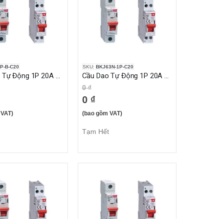
P-B-C20
SKU:
BKJ63N-1P-C20
Cầu Dao Tự Động 1P 20A 10KA
Cầu Dao Tự Động 1P 20A 6KA
0 ₫
0 ₫
 VAT)
(bao gồm VAT)
Tạm Hết