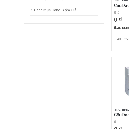
SKU:
BKN1
Danh Mục Hàng Giảm Giá
0 ₫
0 ₫
(bao gồm
Tạm Hế
SKU:
BKN1
0 ₫