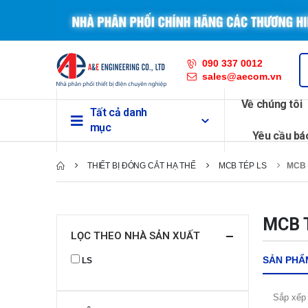
090 337 0012
sales@aecom.vn
Về chúng tôi
Tất cả danh
mục
Yêu cầu bá
THIẾT BỊ ĐÓNG CẮT HẠ THẾ
MCB TÉP LS
MCB 
MCB 
LỌC THEO NHÀ SẢN XUẤT
SẢN PHẨ
LS
Sắp xếp 