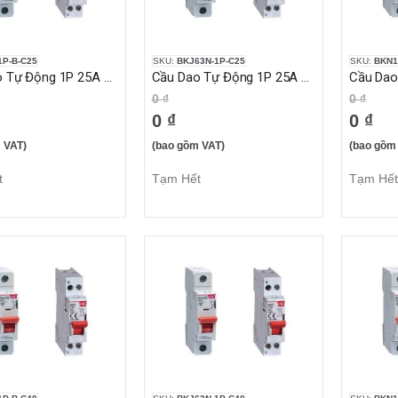
P-B-C25
SKU:
BKJ63N-1P-C25
SKU:
BKN1
Cầu Dao Tự Động 1P 25A 10KA
Cầu Dao Tự Động 1P 25A 6KA
0 ₫
0 ₫
0 ₫
0 ₫
 VAT)
(bao gồm VAT)
(bao gồm
t
Tạm Hết
Tạm Hết