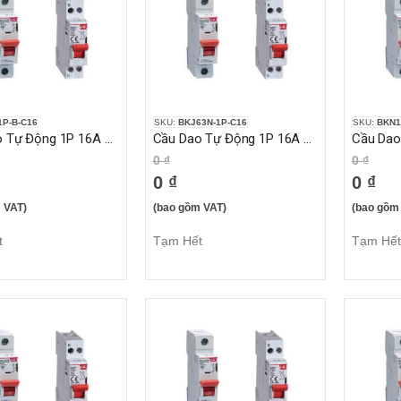
P-B-C16
SKU:
BKJ63N-1P-C16
SKU:
BKN1
Cầu Dao Tự Động 1P 16A 10KA
Cầu Dao Tự Động 1P 16A 6KA
0 ₫
0 ₫
0 ₫
0 ₫
 VAT)
(bao gồm VAT)
(bao gồm
t
Tạm Hết
Tạm Hết