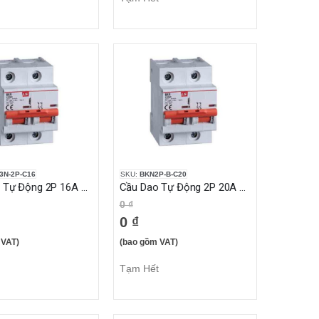
3N-2P-C16
SKU:
BKN2P-B-C20
Cầu Dao Tự Động 2P 16A 6KA
Cầu Dao Tự Động 2P 20A 10KA
0 ₫
0 ₫
 VAT)
(bao gồm VAT)
Tạm Hết