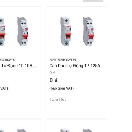
3N-1P-C10
SKU:
BKH1P-C125
Cầu Dao Tự Động 1P 10A 6KA
Cầu Dao Tự Động 1P 125A 10KA
0 ₫
0 ₫
 VAT)
(bao gồm VAT)
Tạm Hết