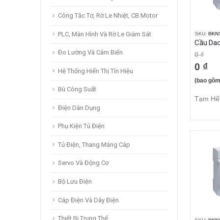
Công Tắc Tơ, Rờ Le Nhiệt, CB Motor
PLC, Màn Hình Và Rờ Le Giám Sát
SKU:
BKN1
Đo Lường Và Cảm Biến
0 ₫
0 ₫
Hệ Thống Hiển Thị Tín Hiệu
(bao gồm
Bù Công Suất
Tạm Hế
Điện Dân Dụng
Phụ Kiện Tủ Điện
Tủ Điện, Thang Máng Cáp
Servo Và Động Cơ
Bộ Lưu Điện
Cáp Điện Và Dây Điện
Thiết Bị Trung Thế