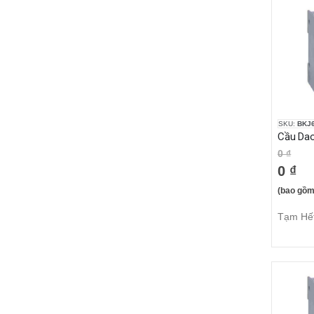
SKU:
BKJ6
0 ₫
0 ₫
(bao gồm
Tạm Hế