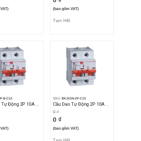
0 ₫
 VAT)
(bao gồm VAT)
Tạm Hết
P-B-C10
SKU:
BKJ63N-2P-C10
Cầu Dao Tự Động 2P 10A 10KA
Cầu Dao Tự Động 2P 10A 6KA
0 ₫
0 ₫
 VAT)
(bao gồm VAT)
Tạm Hết