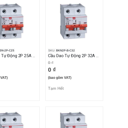
3N-2P-C25
SKU:
BKN2P-B-C32
Cầu Dao Tự Động 2P 25A 6KA
Cầu Dao Tự Động 2P 32A 10KA
0 ₫
0 ₫
 VAT)
(bao gồm VAT)
Tạm Hết