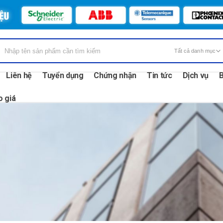
Liên hệ
Tuyển dụng
Chứng nhận
Tin tức
Dịch vụ
B
o giá