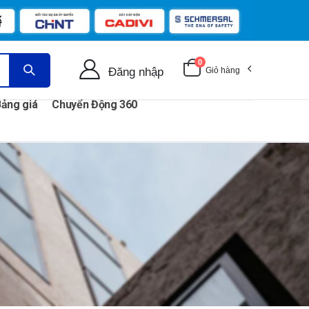
0
Đăng nhập
Giỏ hàng
ảng giá
Chuyển Động 360