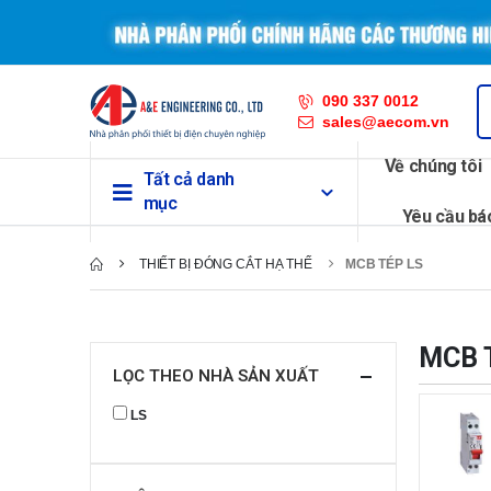
090 337 0012
sales@aecom.vn
Về chúng tôi
Tất cả danh
mục
Yêu cầu bá
THIẾT BỊ ĐÓNG CẮT HẠ THẾ
MCB TÉP LS
MCB 
LỌC THEO NHÀ SẢN XUẤT
LS