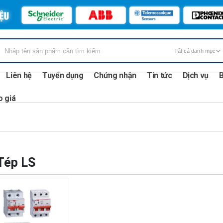
Liên hệ
Tuyển dụng
Chứng nhận
Tin tức
Dịch vụ
B
o giá
Tép LS