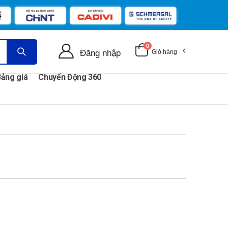
0
Đăng nhập
Giỏ hàng
ảng giá
Chuyển Động 360