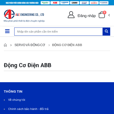
0
Đăng nhập
SERVO VÀ ĐỘNG CƠ
ĐỘNG CƠ ĐIỆN ABB
Động Cơ Điện ABB
THÔNG TIN
Về chúng tôi
Chính sách bảo hành - đổi trả