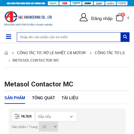
0
Đăng nhập
CÔNG TẮC TƠ, RỜ LE NHIỆT, CB MOTOR
CÔNG TẮC TƠ LS
METASOL CONTACTOR MC
Metasol Contactor MC
SẢN PHẨM
TỔNG QUÁT
TÀI LIỆU
FILTER
Sản phẩm / Trang