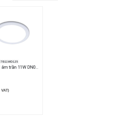
27B11WD125
Đèn Led âm trần 11W DN027B D125 Philips
 VAT)