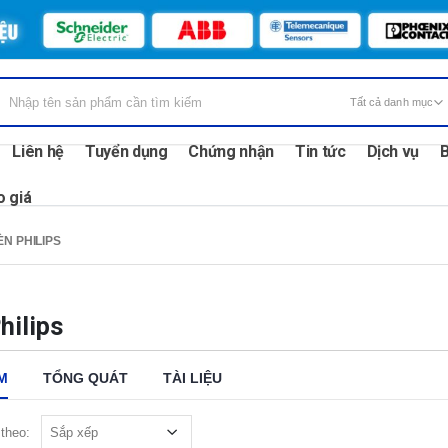
Liên hệ
Tuyển dụng
Chứng nhận
Tin tức
Dịch vụ
B
o giá
ÈN PHILIPS
hilips
M
TỔNG QUÁT
TÀI LIỆU
theo: