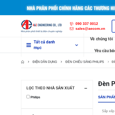
090 337 0012
sales@aecom.vn
Về chúng tôi
Tất cả danh
mục
Yêu cầu bá
ĐIỆN DÂN DỤNG
ĐÈN CHIẾU SÁNG PHILIPS
Đ
Đèn P
LỌC THEO NHÀ SẢN XUẤT
SẢN PHẨ
Philips
Sắp xếp 