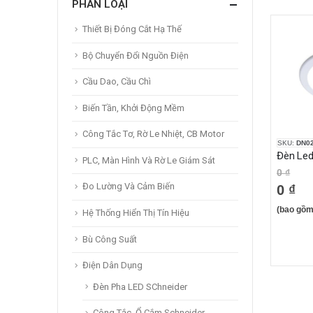
PHÂN LOẠI
Thiết Bị Đóng Cắt Hạ Thế
Bộ Chuyển Đổi Nguồn Điện
Cầu Dao, Cầu Chì
Biến Tần, Khởi Động Mềm
Công Tắc Tơ, Rờ Le Nhiệt, CB Motor
SKU:
DN0
PLC, Màn Hình Và Rờ Le Giám Sát
0 ₫
Đo Lường Và Cảm Biến
0 ₫
(bao gồm
Hệ Thống Hiển Thị Tín Hiệu
Bù Công Suất
Điện Dân Dụng
Đèn Pha LED SChneider
Công Tắc, Ổ Cắm Schneider