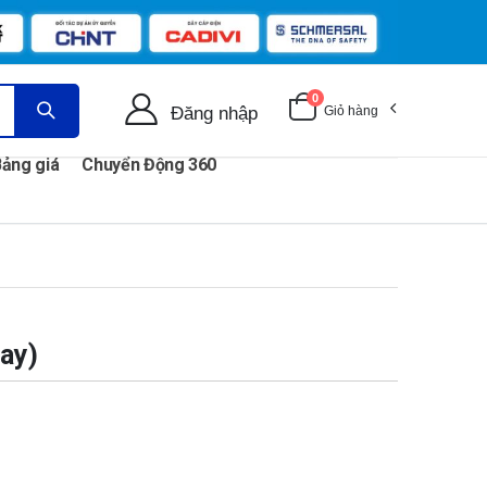
0
Đăng nhập
Giỏ hàng
ảng giá
Chuyển Động 360
ay)