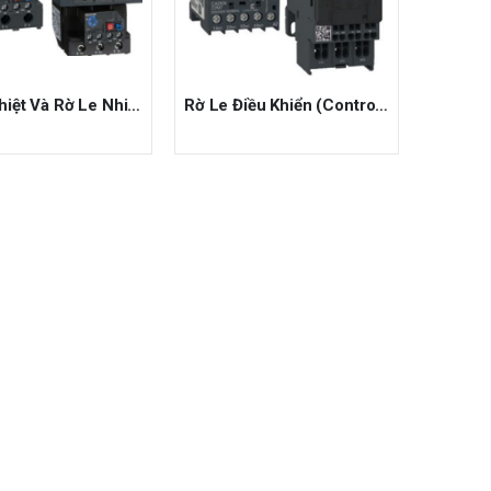
Rờ Le Nhiệt Và Rờ Le Nhiệt Điện Tử (EOCR)
Rờ Le Điều Khiển (Control relays)