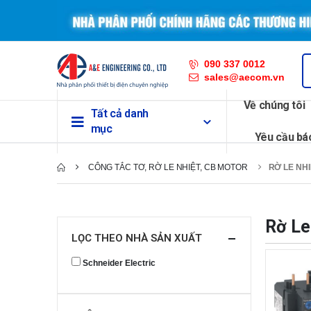
090 337 0012
sales@aecom.vn
Về chúng tôi
Tất cả danh
mục
Yêu cầu bá
CÔNG TẮC TƠ, RỜ LE NHIỆT, CB MOTOR
RỜ LE NH
Rờ Le
LỌC THEO NHÀ SẢN XUẤT
Schneider Electric