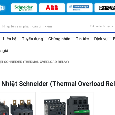
Liên hệ
Tuyển dụng
Chứng nhận
Tin tức
Dịch vụ
B
o giá
IỆT SCHNEIDER (THERMAL OVERLOAD RELAY)
 Nhiệt Schneider (Thermal Overload Rel