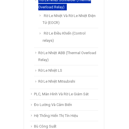
Overload Relay)
Rờ Le Nhiệt Và Rờ Le Nhiệt Điện
Tử (EOCR)
Rờ Le Điều Khiển (Control
relays)
Rờ Le Nhiệt ABB (Thermal Overload
Relay)
Rờ Le Nhiệt LS
Rờ Le Nhiệt Mitsubishi
PLC, Màn Hình Và Rờ Le Giám Sát
Đo Lường Và Cảm Biến
Hệ Thống Hiển Thị Tín Hiệu
Bù Công Suất