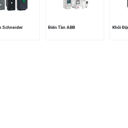
n Schneider
Biến Tần ABB
Khởi Đ