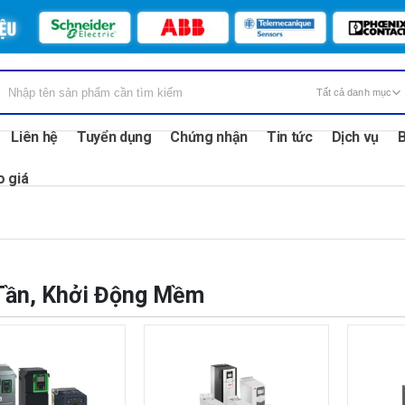
Liên hệ
Tuyển dụng
Chứng nhận
Tin tức
Dịch vụ
B
o giá
Tần, Khởi Động Mềm