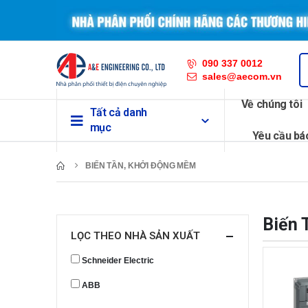
090 337 0012
sales@aecom.vn
Về chúng tôi
Tất cả danh
mục
Yêu cầu bá
BIẾN TẦN, KHỞI ĐỘNG MỀM
Biến 
LỌC THEO NHÀ SẢN XUẤT
Schneider Electric
ABB