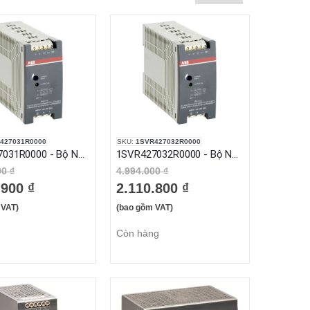
427031R0000
SKU:
1SVR427032R0000
1SVR427031R0000 - Bộ Nguồn 1 Pha 100-240VAC 1.25A Áp Ra 24VDC (CP-E 24/1.25)
1SVR427032R0000 - Bộ Nguồn 1 Pha 100-240VAC 2.5A Áp Ra 24VDC (CP-E 24/2.5)
00 ₫
4.994.000 ₫
.900 ₫
2.110.800 ₫
 VAT)
(bao gồm VAT)
Còn hàng