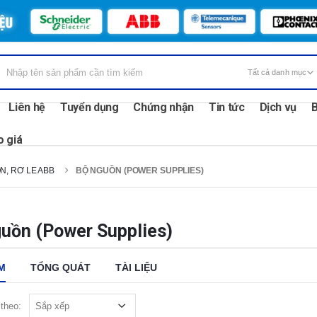
Liên hệ
Tuyển dụng
Chứng nhận
Tin tức
Dịch vụ
B
o giá
N, RƠ LE ABB
BỘ NGUỒN (POWER SUPPLIES)
uồn (Power Supplies)
M
TỔNG QUÁT
TÀI LIỆU
theo: