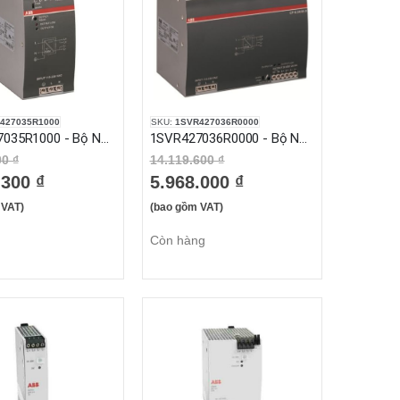
427035R1000
SKU:
1SVR427036R0000
1SVR427035R1000 - Bộ Nguồn 1 Pha 115/230VAC 10A Áp Ra 12VDC (CP-E 12/10.0)
1SVR427036R0000 - Bộ Nguồn 1 Pha 115/230VAC 20A Áp Ra 24VDC (CP-E 24/20.0)
00 ₫
14.119.600 ₫
.300 ₫
5.968.000 ₫
 VAT)
(bao gồm VAT)
Còn hàng