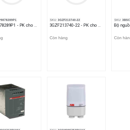
P9878289P1
SKU:
3GZF213740-22
SKU:
3BSC
3AFP9878289P1 - PK cho động cơ M3BM (End Shield)
3GZF213740-22 - PK cho động cơ M3BP (End Shield)
ng
Còn hàng
Còn hàn