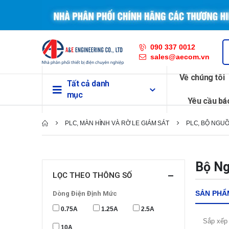
090 337 0012
sales@aecom.vn
Về chúng tôi
Tất cả danh
mục
Yêu cầu bá
PLC, MÀN HÌNH VÀ RỜ LE GIÁM SÁT
PLC, BỘ NGUỒ
Bộ Ng
LỌC THEO THÔNG SỐ
SẢN PHẨ
Dòng Điện Định Mức
0.75A
1.25A
2.5A
Sắp xếp 
10A