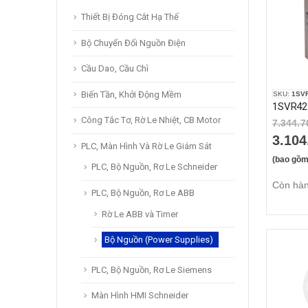
Thiết Bị Đóng Cắt Hạ Thế
Bộ Chuyển Đổi Nguồn Điện
Cầu Dao, Cầu Chì
Biến Tần, Khởi Động Mềm
SKU:
1SV
Công Tắc Tơ, Rờ Le Nhiệt, CB Motor
7.344.7
3.104
PLC, Màn Hình Và Rờ Le Giám Sát
(bao gồm
PLC, Bộ Nguồn, Rơ Le Schneider
Còn hà
PLC, Bộ Nguồn, Rơ Le ABB
Rờ Le ABB và Timer
Bộ Nguồn (Power Supplies)
PLC, Bộ Nguồn, Rơ Le Siemens
Màn Hình HMI Schneider