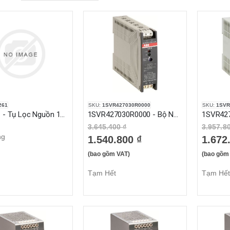
261
SKU:
1SVR427030R0000
SKU:
1SVR
00-0261 - Tụ Lọc Nguồn 1000MF 450VDC
1SVR427030R0000 - Bộ Nguồn 1 Pha 100-240VAC 0.75A Áp Ra 24VDC (CP-E 24/0.75)
3.645.400 ₫
3.957.8
ng
1.540.800 ₫
1.672
(bao gồm VAT)
(bao gồm
Tạm Hết
Tạm Hết