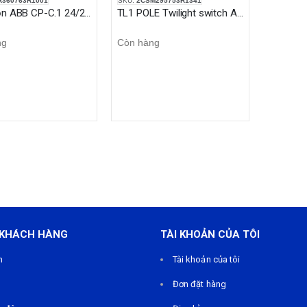
R360763R1001
SKU:
2CSM295753R1341
Bộ nguồn ABB CP-C.1 24/20.0 480W 24VDC
TL1 POLE Twilight switch ABB (TL1 Pole)
ng
Còn hàng
 KHÁCH HÀNG
TÀI KHOẢN CỦA TÔI
m
Tài khoản của tôi
Đơn đặt hàng