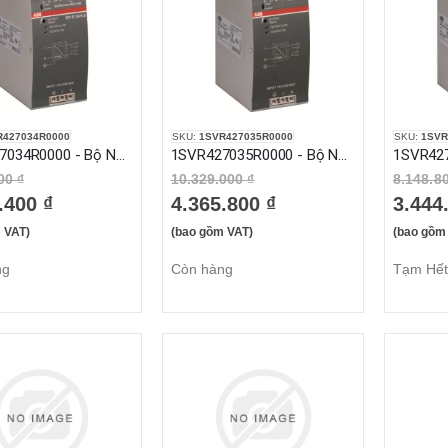
R427034R0000
SKU:
1SVR427035R0000
SKU:
1SVR
1SVR427034R0000 - Bộ Nguồn 1 Pha 115/230VAC 5A Áp Ra 24VDC (CP-E 24/5.0)
1SVR427035R0000 - Bộ Nguồn 1 Pha 115/230VAC 10A Áp Ra 24VDC (CP-E 24/10.0)
00 ₫
10.329.000 ₫
8.148.8
.400 ₫
4.365.800 ₫
3.444
 VAT)
(bao gồm VAT)
(bao gồm
ng
Còn hàng
Tạm Hết