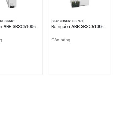
610065R1
SKU:
3BSC610067R1
Bộ nguồn ABB 3BSC610065R1 5A 24VDC
Bộ nguồn ABB 3BSC610067R1 20A 24VDC
g
Còn hàng