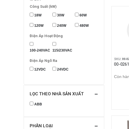
Công Suất (kW)
18W
30W
60W
120W
240W
480W
Điện Áp Hoạt Động
100-240VAC
115/230VAC
SKU:
00-0
Điện Áp Ngõ Ra
12VDC
24VDC
Còn hà
LỌC THEO NHÀ SẢN XUẤT
ABB
PHÂN LOẠI