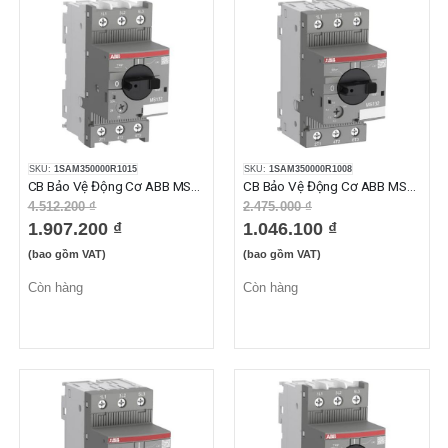
SKU:
1SAM350000R1015
SKU:
1SAM350000R1008
CB Bảo Vệ Động Cơ ABB MS132-32 (25-32A)
CB Bảo Vệ Động Cơ ABB MS132-4.0 (2.50-4.0A)
4.512.200 ₫
2.475.000 ₫
1.907.200 ₫
1.046.100 ₫
(bao gồm VAT)
(bao gồm VAT)
Còn hàng
Còn hàng