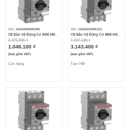
SKU:
1SAM350000R1009
SKU:
1SAM451000R1011
CB Bảo Vệ Động Cơ ABB MS132-6.3 (4.0-6.3A)
CB Bảo Vệ Động Cơ ABB MS165-16 (10-16A)
2.475.000 ₫
7.437.100 ₫
1.046.100 ₫
3.143.400 ₫
(bao gồm VAT)
(bao gồm VAT)
Còn hàng
Tạm Hết