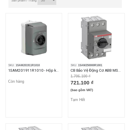
Sản phẩm / Trang
SKU:
1SAM201911R1010
SKU:
1SAM250000R1001
1SAM201911R1010 - Hộp khởi động động cơ IB132-G
CB Bảo Vệ Động Cơ ABB MS116-0.16 (0.10-0.16A)
1.706.100 ₫
Còn hàng
721.100 ₫
(bao gồm VAT)
Tạm Hết