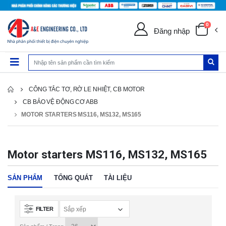
0
Đăng nhập
CÔNG TẮC TƠ, RỜ LE NHIỆT, CB MOTOR
CB BẢO VỆ ĐỘNG CƠ ABB
MOTOR STARTERS MS116, MS132, MS165
Motor starters MS116, MS132, MS165
SẢN PHẨM
TỔNG QUÁT
TÀI LIỆU
FILTER