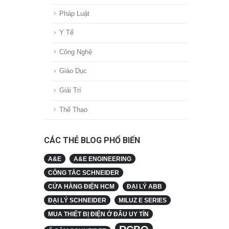
Pháp Luật
Y Tế
Công Nghệ
Giáo Dục
Giải Trí
Thể Thao
CÁC THẺ BLOG PHỔ BIẾN
A&E
A&E ENGINEERING
CÔNG TẮC SCHNEIDER
CỬA HÀNG ĐIỆN HCM
ĐẠI LÝ ABB
ĐẠI LÝ SCHNEIDER
MILUZ E SERIES
MUA THIẾT BỊ ĐIỆN Ở ĐÂU UY TÍN