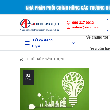
090 337 0012
sales@aecom.vn
Về chúng tôi
Tất cả danh
mục
Yêu cầu bá
TIẾT KIỆM NĂNG LƯỢNG
01
THG
1