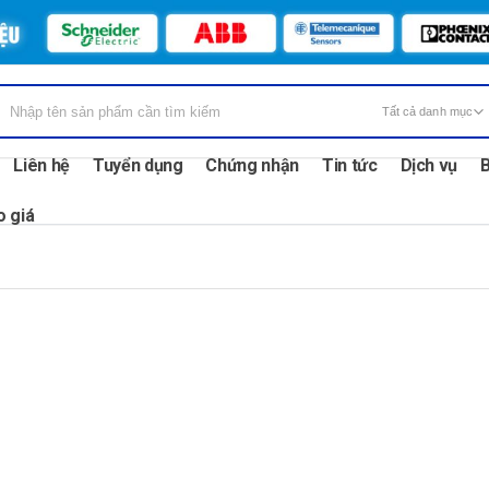
Liên hệ
Tuyển dụng
Chứng nhận
Tin tức
Dịch vụ
B
o giá