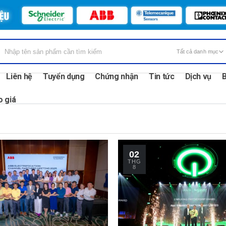
Liên hệ
Tuyển dụng
Chứng nhận
Tin tức
Dịch vụ
B
o giá
02
THG
8