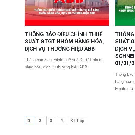
THÔNG BÁO ĐIỀU CHỈNH THUẾ
THÔNG 
SUẤT GTGT NHÓM HÀNG HÓA,
SUẤT G
DỊCH VỤ THƯƠNG HIỆU ABB
DỊCH V
SCHNEI
Thông báo điều chỉnh thuế suất GTGT nhóm
01/01/2
hàng hóa, dịch vụ thương hiệu ABB
Thông báo 
hàng hóa, 
Electric từ
1
2
3
4
Kế tiếp