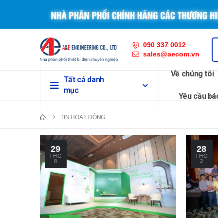
090 337 0012
sales@aecom.vn
Về chúng tôi
Tất cả danh
mục
Yêu cầu bá
TIN HOẠT ĐỘNG
29
28
THG
THG
8
2