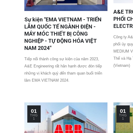
A&E TR
PHỐI C
Sự kiện "EMA VIETNAM - TRIỂN
ELECTR
LÃM QUỐC TẾ NGÀNH ĐIỆN -
MÁY MÓC THIẾT BỊ CÔNG
Công ty A&
NGHIỆP - TỰ ĐỘNG HÓA VIỆT
phối ủy q
NAM 2024"
MEDIUM V
Thế và Hạ 
Tiếp nối thành công sự kiện của năm 2023,
(Vietnam)
A&E Engineering rất hân hạnh được đón tiếp
những vị khách quý đến tham quan buổi triển
lãm EMA VIETNAM 2024.
01
01
THG
THG
1
1