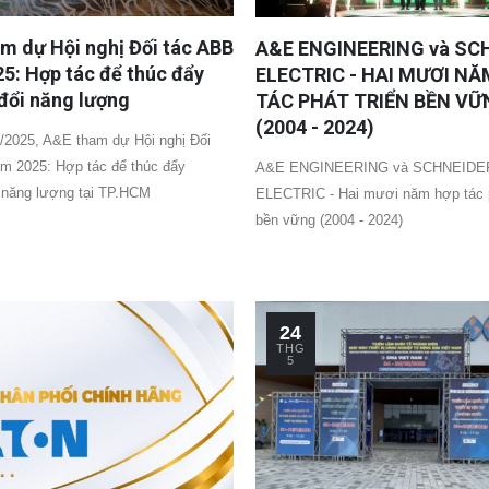
m dự Hội nghị Đối tác ABB
A&E ENGINEERING và SC
5: Hợp tác để thúc đẩy
ELECTRIC - HAI MƯƠI N
đổi năng lượng
TÁC PHÁT TRIỂN BỀN VỮ
(2004 - 2024)
/2025, A&E tham dự Hội nghị Đối
m 2025: Hợp tác để thúc đẩy
A&E ENGINEERING và SCHNEIDE
 năng lượng tại TP.HCM
ELECTRIC - Hai mươi năm hợp tác p
bền vững (2004 - 2024)
24
THG
5