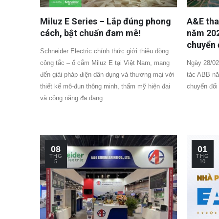
Miluz E Series – Lắp đúng phong
A&E tha
cách, bật chuẩn đam mê!
năm 202
chuyển 
Schneider Electric chính thức giới thiệu dòng
công tắc – ổ cắm Miluz E tại Việt Nam, mang
Ngày 28/02
đến giải pháp điện dân dụng và thương mại với
tác ABB nă
thiết kế mô-đun thông minh, thẩm mỹ hiện đại
chuyển đổi
và công năng đa dạng
08
01
THG
THG
5
10