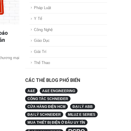
Pháp Luật
Y Tế
Công Nghệ
 báo
ản
Giáo Dục
Giải Trí
 thương mại
Thể Thao
CÁC THẺ BLOG PHỔ BIẾN
A&E
A&E ENGINEERING
CÔNG TẮC SCHNEIDER
CỬA HÀNG ĐIỆN HCM
ĐẠI LÝ ABB
ĐẠI LÝ SCHNEIDER
MILUZ E SERIES
MUA THIẾT BỊ ĐIỆN Ở ĐÂU UY TÍN