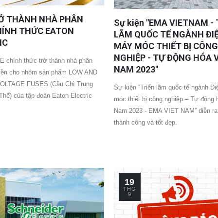
Ở THÀNH NHÀ PHÂN
Sự kiện "EMA VIETNAM - 
HÍNH THỨC EATON
LÃM QUỐC TẾ NGÀNH ĐIỆ
IC
MÁY MÓC THIẾT BỊ CÔNG
NGHIỆP - TỰ ĐỘNG HÓA 
E chính thức trở thành nhà phân
NAM 2023"
uyền cho nhóm sản phẩm LOW AND
OLTAGE FUSES (Cầu Chì Trung
Sự kiện “Triển lãm quốc tế ngành Đ
Thế) của tập đoàn Eaton Electric
móc thiết bị công nghiệp – Tự động 
Nam 2023 - EMA VIET NAM” diễn ra
thành công và tốt đẹp.
19
THG
9