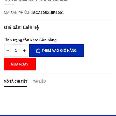
MÃ SẢN PHẨM:
1SCA105215R1001
Giá bán: Liên hệ
Tình trạng tồn kho:
Còn hàng
THÊM VÀO GIỎ HÀNG
MUA NGAY
MÔ TẢ CHI TIẾT
TÀI LIỆU