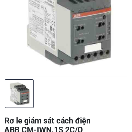
Rơ le giám sát cách điện
ABB CM-IWN.1S 2C/O