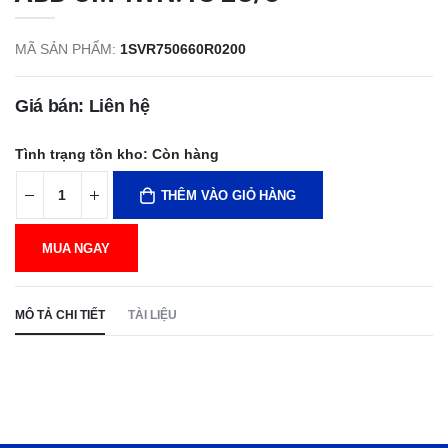
MÃ SẢN PHẨM:
1SVR750660R0200
Giá bán: Liên hệ
Tình trạng tồn kho:
Còn hàng
THÊM VÀO GIỎ HÀNG
MUA NGAY
MÔ TẢ CHI TIẾT
TÀI LIỆU