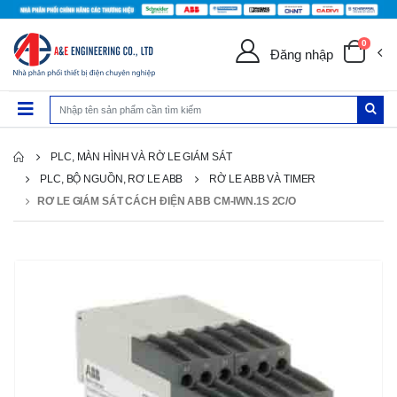
0
Đăng nhập
PLC, MÀN HÌNH VÀ RỜ LE GIÁM SÁT
PLC, BỘ NGUỒN, RƠ LE ABB
RỜ LE ABB VÀ TIMER
RƠ LE GIÁM SÁT CÁCH ĐIỆN ABB CM-IWN.1S 2C/O