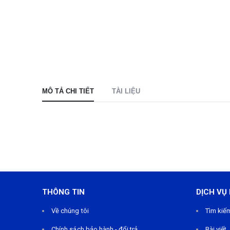
MÔ TẢ CHI TIẾT
TÀI LIỆU
THÔNG TIN
DỊCH VỤ
Về chúng tôi
Tìm kiế
Chính sách bảo hành - đổi trả
Bài viết