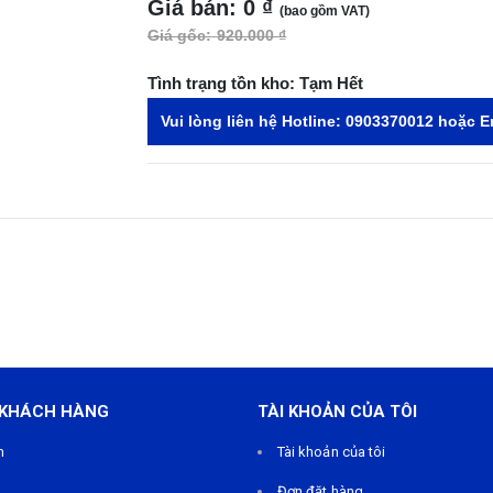
Giá bán:
0 ₫
(bao gồm VAT)
Giá gốc:
920.000 ₫
Tình trạng tồn kho:
Tạm Hết
Vui lòng liên hệ Hotline:
0903370012
hoặc E
 KHÁCH HÀNG
TÀI KHOẢN CỦA TÔI
m
Tài khoản của tôi
Đơn đặt hàng