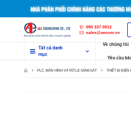
090 337 0012
sales@aecom.vn
Về chúng tôi
Tất cả danh
mục
Yêu cầu bá
PLC, MÀN HÌNH VÀ RỜ LE GIÁM SÁT
THIẾT BỊ ĐIỆN 