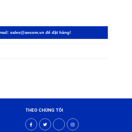
mail:
sales@aecom.vn
để đặt hàng!
THEO CHÚNG TÔI