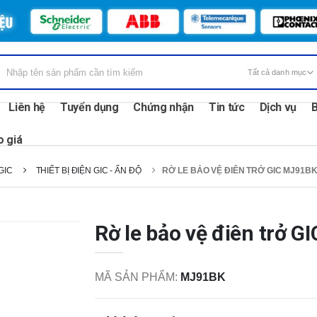
Liên hệ
Tuyển dụng
Chứng nhận
Tin tức
Dịch vụ
B
o giá
GIC
THIẾT BỊ ĐIỆN GIC - ẤN ĐỘ
RỜ LE BẢO VỆ ĐIÊN TRỞ GIC MJ91B
Rờ le bảo vệ điên trở 
MÃ SẢN PHẨM:
MJ91BK