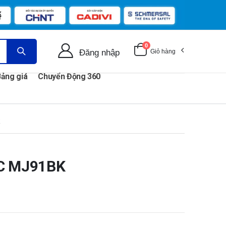
0
Đăng nhập
Giỏ hàng
ảng giá
Chuyển Động 360
K
GIC MJ91BK