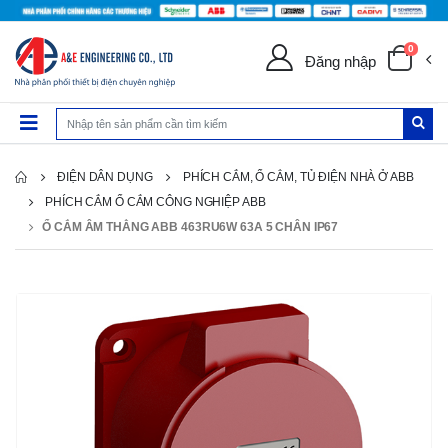
0
Đăng nhập
ĐIỆN DÂN DỤNG
PHÍCH CẮM, Ổ CẲM, TỦ ĐIỆN NHÀ Ở ABB
PHÍCH CẮM Ổ CẮM CÔNG NGHIỆP ABB
Ổ CẮM ÂM THẲNG ABB 463RU6W 63A 5 CHÂN IP67