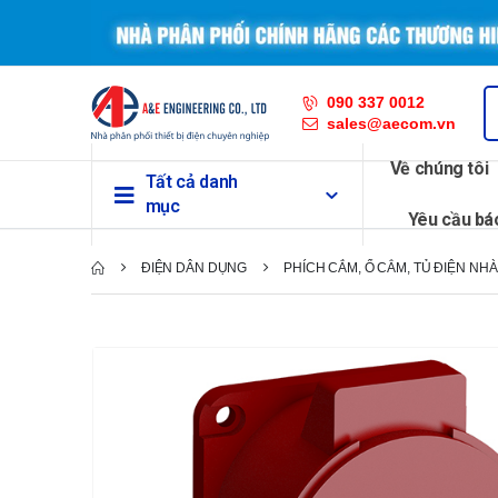
090 337 0012
sales@aecom.vn
Về chúng tôi
Tất cả danh
mục
Yêu cầu bá
ĐIỆN DÂN DỤNG
PHÍCH CẮM, Ổ CẲM, TỦ ĐIỆN NHÀ