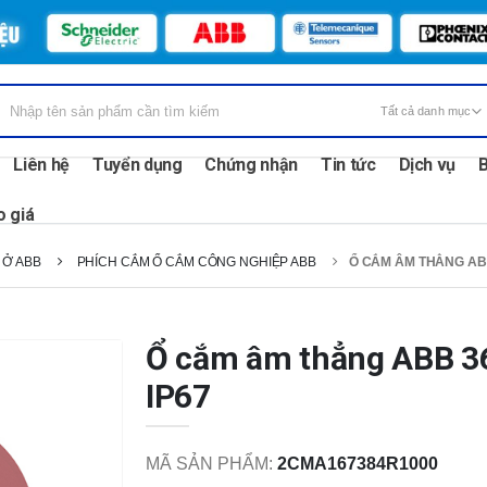
Liên hệ
Tuyển dụng
Chứng nhận
Tin tức
Dịch vụ
B
o giá
 Ở ABB
PHÍCH CẮM Ổ CẮM CÔNG NGHIỆP ABB
Ổ CẮM ÂM THẲNG ABB
Ổ cắm âm thẳng ABB 3
IP67
MÃ SẢN PHẨM:
2CMA167384R1000