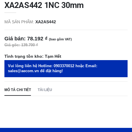
XA2AS442 1NC 30mm
MÃ SẢN PHẨM:
XA2AS442
Giá bán:
78.192 ₫
(bao gồm VAT)
Giá gốc:
139.700 ₫
Tình trạng tồn kho:
Tạm Hết
Vui lòng liên hệ Hotline:
0903370012
hoặc Email:
sales@aecom.vn
để đặt hàng!
MÔ TẢ CHI TIẾT
TÀI LIỆU