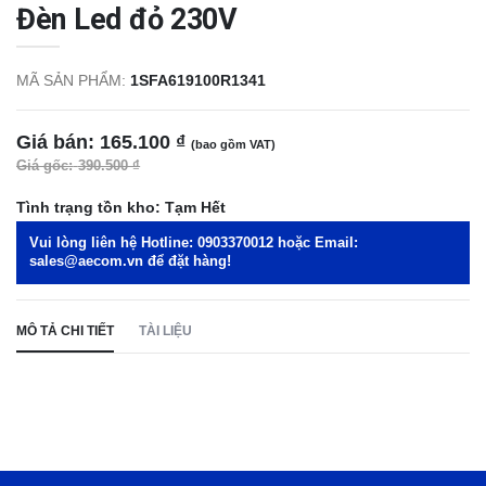
Đèn Led đỏ 230V
MÃ SẢN PHẨM:
1SFA619100R1341
Giá bán:
165.100 ₫
(bao gồm VAT)
Giá gốc:
390.500 ₫
Tình trạng tồn kho:
Tạm Hết
Vui lòng liên hệ Hotline:
0903370012
hoặc Email:
sales@aecom.vn
để đặt hàng!
MÔ TẢ CHI TIẾT
TÀI LIỆU