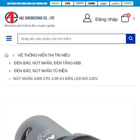
0
Đăng nhập
HỆ THỐNG HIỂN THỊ TÍN HIỆU
ĐÈN BÁO, NÚT NHẤN, ĐÈN TẦNG ABB
ĐÈN BÁO, NÚT NHẤN TỦ ĐIỆN
NÚT NHẤN ABB CP1-13R-01 ĐÈN LED ĐỎ 230V