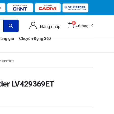
0
Đăng nhập
Giỏ hàng
ảng giá
Chuyển Động 360
429369ET
ider LV429369ET