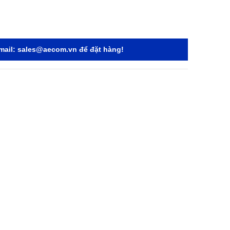
mail:
sales@aecom.vn
để đặt hàng!