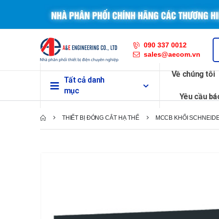
090 337 0012
sales@aecom.vn
Về chúng tôi
Tất cả danh
mục
Yêu cầu bá
THIẾT BỊ ĐÓNG CẮT HẠ THẾ
MCCB KHỐI SCHNEID