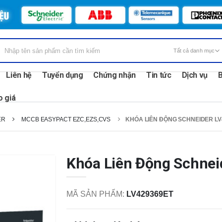
Liên hệ
Tuyển dụng
Chứng nhận
Tin tức
Dịch vụ
B
o giá
ER
MCCB EASYPACT EZC,EZS,CVS
KHÓA LIÊN ĐỘNG SCHNEIDER LV
Khóa Liên Động Schne
MÃ SẢN PHẨM:
LV429369ET