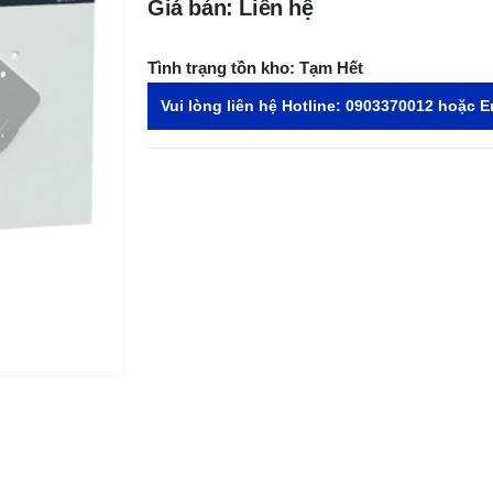
Giá bán: Liên hệ
Tình trạng tồn kho:
Tạm Hết
Vui lòng liên hệ Hotline:
0903370012
hoặc E