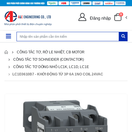
0
Đăng nhập
CÔNG TẮC TƠ, RỜ LE NHIỆT, CB MOTOR
CÔNG TẮC TƠ SCHNEIDER (CONTACTOR)
CÔNG TẮC TƠ DÒNG NHỎ LC1K, LC1D, LC1E
LC1E0610B7 - KHỞI ĐỘNG TỪ 3P 6A 1NO COIL 24VAC