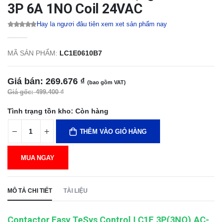
3P 6A 1NO Coil 24VAC
Hay la ngươi đâu tiên xem xet sản phẩm nay
MÃ SẢN PHẨM:
LC1E0610B7
Giá bán:
269.676 ₫
(bao gồm VAT)
Giá gốc:
499.400 ₫
Tình trạng tồn kho:
Còn hàng
THÊM VÀO GIỎ HÀNG
MUA NGAY
MÔ TẢ CHI TIẾT
TÀI LIỆU
Contactor,Easy TeSys Control,LC1E,3P(3NO),AC-