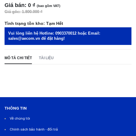
Giá bán:
0 ₫
(bao gồm VAT)
Giá gốc:
1.800.000 ₫
Tình trạng tồn kho:
Tạm Hết
Vui lòng liên hệ Hotline:
0903370012
hoặc Email:
sales@aecom.vn
để đặt hàng!
MÔ TẢ CHI TIẾT
TÀI LIỆU
THÔNG TIN
Về chúng tôi
Chính sách bảo hành - đổi trả