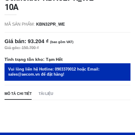
10A
MÃ SẢN PHẨM:
KBN32PR_WE
Giá bán:
93.204 ₫
(bao gồm VAT)
Giá gốc:
150.700 ₫
Tình trạng tồn kho:
Tạm Hết
Vui lòng liên hệ Hotline:
0903370012
hoặc Email:
sales@aecom.vn
để đặt hàng!
MÔ TẢ CHI TIẾT
TÀI LIỆU