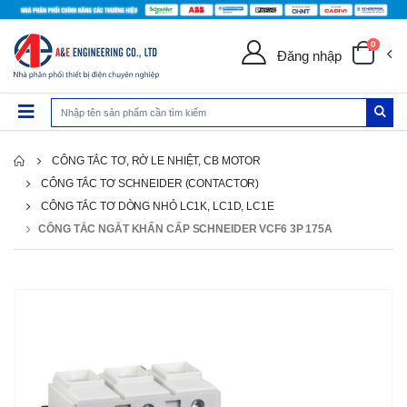
0
Đăng nhập
CÔNG TẮC TƠ, RỜ LE NHIỆT, CB MOTOR
CÔNG TẮC TƠ SCHNEIDER (CONTACTOR)
CÔNG TẮC TƠ DÒNG NHỎ LC1K, LC1D, LC1E
CÔNG TẮC NGẮT KHẨN CẤP SCHNEIDER VCF6 3P 175A