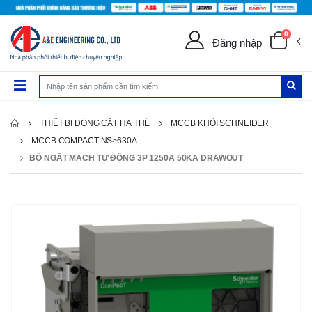
0
Đăng nhập
THIẾT BỊ ĐÓNG CẮT HẠ THẾ
MCCB KHỐI SCHNEIDER
MCCB COMPACT NS>630A
BỘ NGẮT MẠCH TỰ ĐỘNG 3P 1250A 50KA DRAWOUT