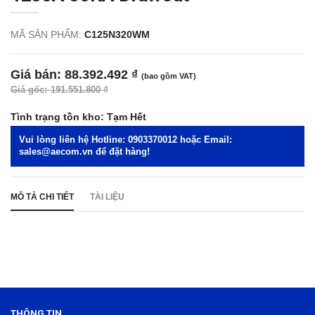
MÃ SẢN PHẨM:
C125N320WM
Giá bán:
88.392.492 ₫
(bao gồm VAT)
Giá gốc:
191.551.800 ₫
Tình trạng tồn kho:
Tạm Hết
Vui lòng liên hệ Hotline:
0903370012
hoặc Email:
sales@aecom.vn
để đặt hàng!
MÔ TẢ CHI TIẾT
TÀI LIỆU
THÔNG TIN