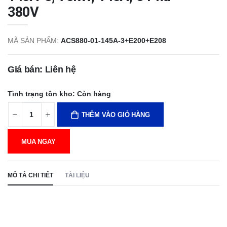
380V
MÃ SẢN PHẨM:
ACS880-01-145A-3+E200+E208
Giá bán: Liên hệ
Tình trạng tồn kho:
Còn hàng
THÊM VÀO GIỎ HÀNG
MUA NGAY
MÔ TẢ CHI TIẾT
TÀI LIỆU