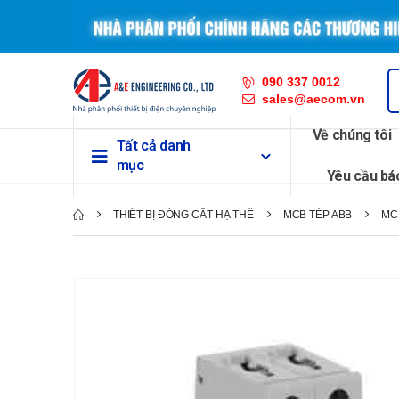
090 337 0012
sales@aecom.vn
Về chúng tôi
Tất cả danh
mục
Yêu cầu bá
THIẾT BỊ ĐÓNG CẮT HẠ THẾ
MCB TÉP ABB
MC