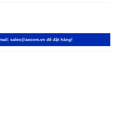
mail:
sales@aecom.vn
để đặt hàng!