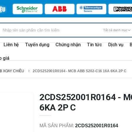
Liên hệ
Tuyển dụng
Chứng nhận
Tin tức
Dịch vụ
B
o giá
B XOAY CHIỀU
2CDS252001R0164 - MCB ABB S202-C16 16A 6KA 2P C
2CDS252001R0164 - M
6KA 2P C
MÃ SẢN PHẨM:
2CDS252001R0164