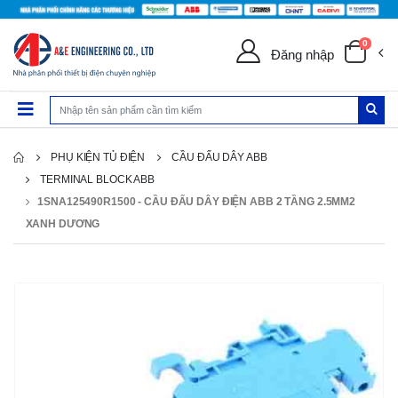
0
Đăng nhập
PHỤ KIỆN TỦ ĐIỆN
CẦU ĐẤU DÂY ABB
TERMINAL BLOCK ABB
1SNA125490R1500 - CẦU ĐẤU DÂY ĐIỆN ABB 2 TẦNG 2.5MM2
XANH DƯƠNG